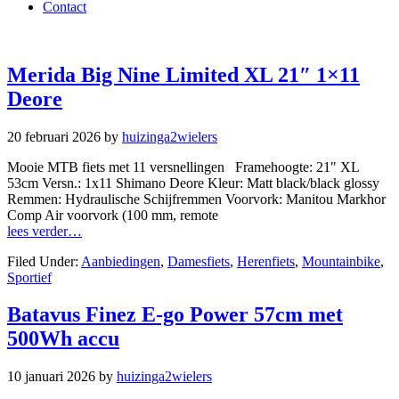
Contact
Merida Big Nine Limited XL 21″ 1×11
Deore
20 februari 2026
by
huizinga2wielers
Mooie MTB fiets met 11 versnellingen Framehoogte: 21" XL
53cm Versn.: 1x11 Shimano Deore Kleur: Matt black/black glossy
Remmen: Hydraulische Schijfremmen Voorvork: Manitou Markhor
Comp Air voorvork (100 mm, remote
lees verder…
Filed Under:
Aanbiedingen
,
Damesfiets
,
Herenfiets
,
Mountainbike
,
Sportief
Batavus Finez E-go Power 57cm met
500Wh accu
10 januari 2026
by
huizinga2wielers