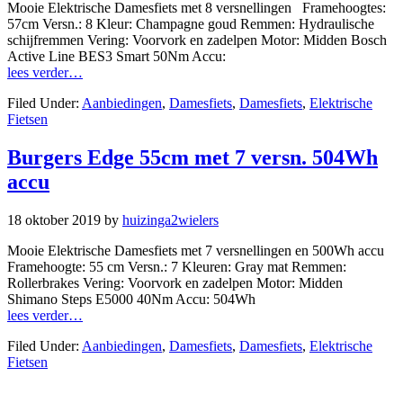
Mooie Elektrische Damesfiets met 8 versnellingen Framehoogtes:
57cm Versn.: 8 Kleur: Champagne goud Remmen: Hydraulische
schijfremmen Vering: Voorvork en zadelpen Motor: Midden Bosch
Active Line BES3 Smart 50Nm Accu:
lees verder…
Filed Under:
Aanbiedingen
,
Damesfiets
,
Damesfiets
,
Elektrische
Fietsen
Burgers Edge 55cm met 7 versn. 504Wh
accu
18 oktober 2019
by
huizinga2wielers
Mooie Elektrische Damesfiets met 7 versnellingen en 500Wh accu
Framehoogte: 55 cm Versn.: 7 Kleuren: Gray mat Remmen:
Rollerbrakes Vering: Voorvork en zadelpen Motor: Midden
Shimano Steps E5000 40Nm Accu: 504Wh
lees verder…
Filed Under:
Aanbiedingen
,
Damesfiets
,
Damesfiets
,
Elektrische
Fietsen