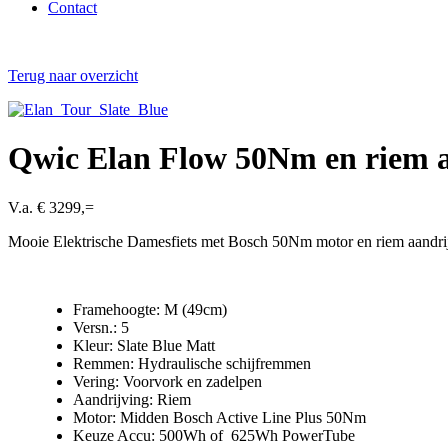
Contact
Terug naar overzicht
Qwic Elan Flow 50Nm en riem a
V.a. € 3299,=
Mooie Elektrische Damesfiets met Bosch 50Nm motor en riem aandri
Framehoogte: M (49cm)
Versn.: 5
Kleur: Slate Blue Matt
Remmen: Hydraulische schijfremmen
Vering: Voorvork en zadelpen
Aandrijving: Riem
Motor: Midden Bosch Active Line Plus 50Nm
Keuze Accu: 500Wh of 625Wh PowerTube