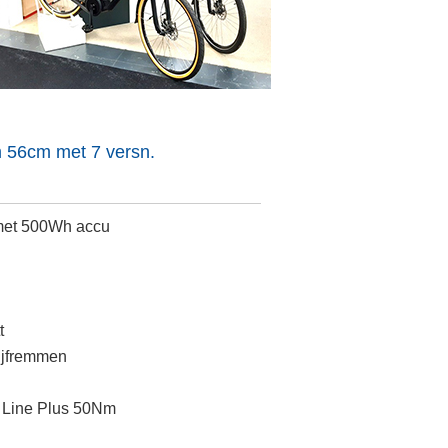
 56cm met 7 versn.
 met 500Wh accu
t
ijfremmen
e Line Plus 50Nm