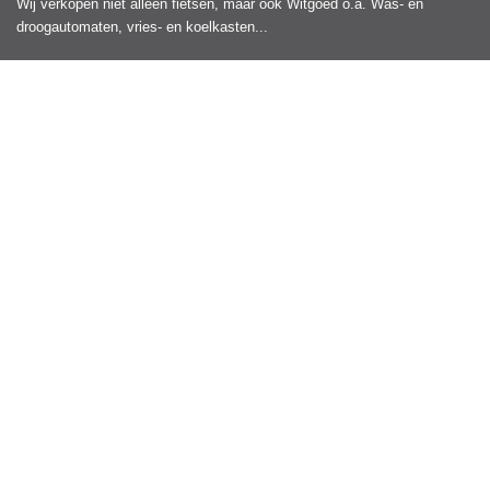
Wij verkopen niet alleen fietsen, maar ook Witgoed o.a. Was- en
droogautomaten, vries- en koelkasten...